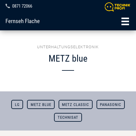
0871 72066
Fernseh Flache
UNTERHALTUNGSELEKTRONIK
METZ blue
LG
METZ BLUE
METZ CLASSIC
PANASONIC
TECHNISAT