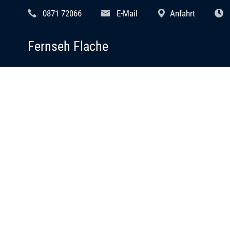
0871 72066
E-Mail
Anfahrt
Fernseh Flache