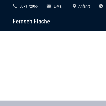
0871 72066
E-Mail
Anfahrt
Fernseh Flache